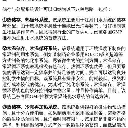
储存与分配系统设计可以归纳为以下八种思路，包括：
①热储存、热循环系统。
该系统主要用于注射用水系统的储存
与分配。由于该系统本身处于连续巴氏消毒状态，很好控制微
生物且操作简单，因此得到行业的广泛认可，已被各国GMP
推荐为注射用水系统的首选方法。
②常温储存、常温循环系统。
该系统适用于环境温度下制备的
常温制药用水系统，例如某制药企业采用RO/EDI或者超滤等
方式制备的纯化水系统。尽管微生物的控制方面，常温储存、
常温循环系统表现得没有热储存、热循环系统优秀，但只要系
统的消毒达到一定频率并维持足够的时间，完全可以达到良好
控制微生物的目标。该系统具有操作安全、能耗较低、投资和
运行成本较低的优点。尤其对于纯化水系统，常温储存、常温
循环系统也能较好控制微生物含量，并且操作简单。目前，该
系统已被各国GMP推荐为常温纯化水系统的首选方法。
③热储存、冷却再加热系统。
该系统提供很好的微生物预防措
施，且十分方便消毒。如果制药用水采用高温制备，需要严格
的微生物防治措施，且消毒时间有限时，该系统是非常不错的
选择。利用高温储存方式有效一致微生物的繁殖，而低温湍流