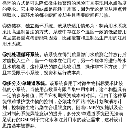
循环的方式是可以降低微生物繁殖的风险而且实现用水点温度
的要求。它主要的缺点是能耗非常高，因为无论是否从用点管
网取水，循环水的都会瞬间冷却并且需要瞬间再加热。
④热储存、独立循环系统。该系统适用情形为：制药用水系统
采用高温制备法的方式、系统中存在多个温度一致的低温使用
点且需要重点考虑能耗因素，比如疫苗和血制品生产用的注射
用水系统。
⑤批处理循环系统。
该系统在得到质量部门水质测定并放行后
才能投入生产，当一个罐体在使用时，另一个罐体将进行补水
且水质检测，这种系统的缺点比较明显，操作非常不方便，并
且常受限于小系统，投资和运行成本高。
⑥多分支/单通道系统。
该系统多用于对微生物指标要求比较
低的小系统。当使用点数量有限且集中用水时，这个构型具有
一定的参考价值，而且它初期投资成本相对低。但由于这种系
统很难维护微生物的控制，必须建立回路冲洗计划和消毒计
划，控制微生物污染在合理限度内。随着GMP的实施以及企
业对制药系统风险意识的提升，多分支/单通道系统已无法满
足现行的GMP对于纯化水和注射用水的验证需求，这种设计
思路基本被摒弃。