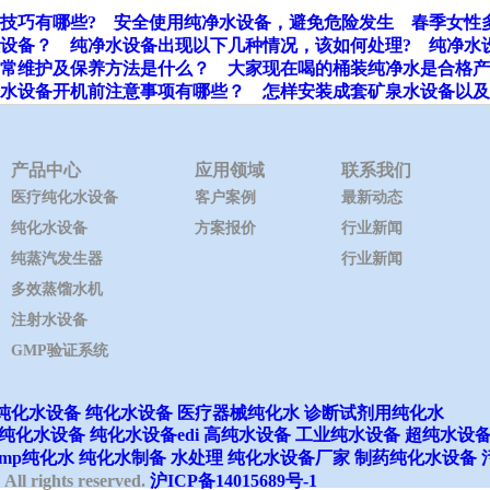
技巧有哪些?
安全使用纯净水设备，避免危险发生
春季女性
设备？
纯净水设备出现以下几种情况，该如何处理?
纯净水
常维护及保养方法是什么？
大家现在喝的桶装纯净水是合格产
水设备开机前注意事项有哪些？
怎样安装成套矿泉水设备以及
产品中心
应用领域
联系我们
医疗纯化水设备
客户案例
最新动态
纯化水设备
方案报价
行业新闻
纯蒸汽发生器
行业新闻
多效蒸馏水机
注射水设备
GMP验证系统
纯化水设备
纯化水设备
医疗器械纯化水
诊断试剂用纯化水
纯化水设备
纯化水设备edi
高纯水设备
工业纯水设备
超纯水设
ights reserved.
沪ICP备14015689号-1
gmp纯化水
纯化水制备
水处理
纯化水设备厂家
制药纯化水设备
ights reserved.
沪ICP备14015689号-1