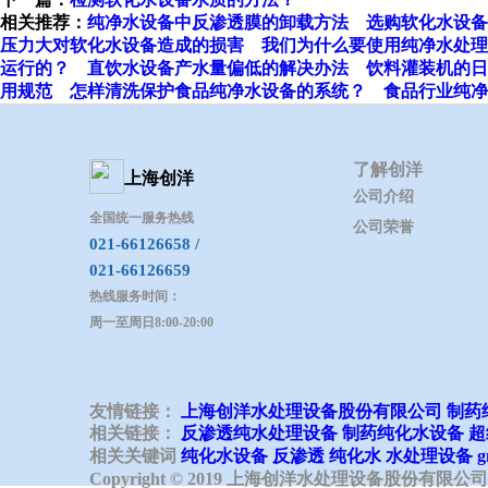
相关推荐：
纯净水设备中反渗透膜的卸载方法
选购软化水设备
压力大对软化水设备造成的损害
我们为什么要使用纯净水处理
运行的？
直饮水设备产水量偏低的解决办法
饮料灌装机的日
用规范
怎样清洗保护食品纯净水设备的系统？
食品行业纯净
了解创洋
上海创洋
公司介绍
全国统一服务热线
公司荣誉
021-66126658 /
021-66126659
热线服务时间：
周一至周日8:00-20:00
友情链接：
上海创洋水处理设备股份有限公司
制药
相关链接：
反渗透纯水处理设备
制药纯化水设备
超
Copyright © 2019 上海创洋水处理设备股份有限公司 All r
相关关键词
纯化水设备
反渗透
纯化水
水处理设备
Copyright © 2019 上海创洋水处理设备股份有限公司 All r