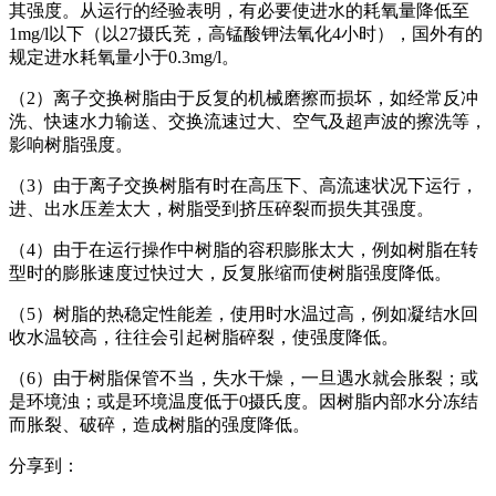
其强度。从运行的经验表明，有必要使进水的耗氧量降低至
1mg/l以下（以27摄氏茺
，高锰酸钾法氧化4小时），国外有的
规定进水耗氧量小于0.3mg/l。
（2）离子交换树脂由于反复的机械磨擦而损坏，如经常反冲
洗、快速水力输送、交换流速过大、空气及超声波的擦洗等，
影响树脂强
度。
（3）由于离子交换树脂有时在高压下、高流速状况下运行，
进、出水压差太大，树脂受到挤压碎裂而损失其强度。
（4）由于在运行操作中树脂的容积膨胀太大，例如树脂在转
型时的膨胀速度过快过大，反复胀缩而使树脂强度降低。
（5）树脂的热稳定性能差，使用时水温过高，例如凝结水回
收水温较高，往往会引起树脂碎裂，使强度降低。
（6）由于树脂保管不当，失水干燥，一旦遇水就会胀裂；或
是环境浊；或是环境温度低于0摄氏度。因树脂内部水分冻结
而胀裂、破
碎，造成树脂的强度降低。
分享到：