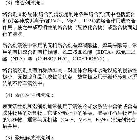
（3）络合剂清洗：
络合剂又称配体,络合剂清洗是利用各种络合剂(其中包括螯合
剂)对各种成垢离子(如Ca2+、Mg2+、Fe2+)的络合作用或螯合
作用，使之
生成可溶性的络合物（配位化合物）或螯合物而进
行的清洗。
络合剂清洗中常用的无机络合剂有聚磷酸盐、聚马来酸等，常
用的有机螯合剂有柠檬酸、乙二胺四乙酸（EDTA）或氮三乙
酸（NTA）等
（C6H8O7·H2O、C10H16O8N2）。
络合清洗剂具有溶垢效率高，对基体金属和水泥设施的侵蚀性
极小。无氢脆和晶间腐蚀等优点，故常被应用于循环冷却水系
统的不停
车清洗中。
（4）表面活性剂清洗：
表面活性剂和湿润剂通常使用于清洗冷却水系统中含油或含有
胶体物质的沉积物，它能分散水中的油类、脂类和微生物产生
的沉积物
。通常与无机盐（Ca2+、Mg2+、Fe2+）清洗剂复合
后并用。
（5）聚电解质清洗剂：