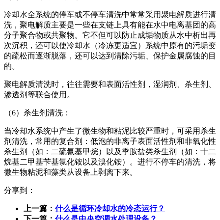
冷却水全系统的停车或不停车清洗中常常采用聚电解质进行清
洗，聚电解质主要是一些在支链上具有能在水中电离基团的高
分子聚合
物或共聚物。它不但可以防止成垢物质从水中析出再
次沉积，还可以使冷却水（冷冻更适宜）系统中原有的污垢变
的疏松而逐渐脱落
，还可以达到清除污垢、保护金属腐蚀的目
的。
聚电解质清洗时，往往需要和表面活性剂，湿润剂、杀生剂、
渗透剂等联合使用。
（6）杀生剂清洗：
当冷却水系统中产生了微生物和粘泥比较严重时，可采用杀生
剂清洗，常用的复合剂：低泡的非离子表面活性剂和非氧化性
杀生剂（
如：二硫氰基甲烷）以及季胺盐类杀生剂（如：十二
烷基二甲基苄基氯化铵以及溴化铵）。进行不停车的清洗，将
微生物粘泥和藻类
从设备上剥离下来。
分享到：
上一篇：
什么是循环冷却水的冷态运行？
下一篇：
什么是中央空调水处理设备？