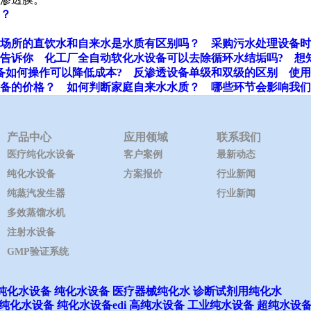
？
场所的直饮水和自来水是水质有区别吗？
采购污水处理设备时
告诉你
化工厂全自动软化水设备可以去除循环水结垢吗?
想
备如何操作可以降低成本?
反渗透设备单级和双级的区别
使用
备的价格？
如何判断家庭自来水水质？
哪些环节会影响我们
产品中心
应用领域
联系我们
医疗纯化水设备
客户案例
最新动态
纯化水设备
方案报价
行业新闻
纯蒸汽发生器
行业新闻
多效蒸馏水机
注射水设备
GMP验证系统
纯化水设备
纯化水设备
医疗器械纯化水
诊断试剂用纯化水
纯化水设备
纯化水设备edi
高纯水设备
工业纯水设备
超纯水设
ights reserved.
沪ICP备14015689号-1