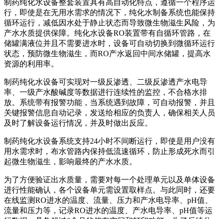
制药纯化水设备整套装置具有高自动化特点，遵循一个程序运
行，即使是在无用水需求的情况下，纯化水制备系统也能保持
循环运行，减低因水处于静止状态而导致微生物滋生风险，为
产水水质提供保障。纯化水设备RO装置带有自循环管路，在
储罐满液位并且不需要进水时，设备可自动切换到微循环运行
状态，预防微生物滋生，而RO产水返回中间水储罐，提高水
资源的利用率。
制药纯化水设备可实现对一级反渗透、二级反渗透产水电导
率、一级产水酸碱度等数据进行连续性的监控，不合格水排
放。系统带有报警功能，当系统遇到故障，可自动报警，并且
关键报警信息自动记录，发送给相应的负责人，确保相关人员
及时了解设备运行情况，并及时做出反应。
制药纯化水设备系统支持24小时不间断运行，即使是用户没有
用水需求时，布水管路内保持低流速循环，防止形成死水而引
起微生物滋生，影响最终的产水水质。
为了方便验证出水质量，需要对每一个处理单元以及单体设备
进行性能确认，各个设备单元需设置取样点。与此同时，还要
在线监测RO进水的温度、流量、压力和产水电导率、pH值、
流量和压力等，记录RO进水的温度、产水电导率、pH值等运