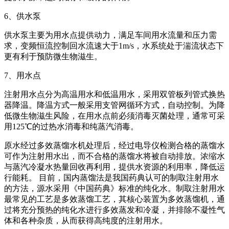
6、供水泵
供水泵主要为用水点提供动力，满足车间用水流量和压力需
求，变频恒流控制回水流速大于1m/s，水系统处于湍流状态下
更有利于预防微生物滋生。
7、用水点
注射用水点分为高温用水和低温用水，采用双管板列管式换热
器降温。降温方式一般采用支管网循环方式，自动控制。为降
低微生物滋生风险，在用水点前必须消毒灭菌处理，通常可采
用125℃的过热水消毒和纯蒸汽消毒。
原水经过多效蒸馏水机处理后，经过电导仪检测合格的蒸馏水
可作为注射用水出，而不合格的蒸馏水将被自动排放。浓缩水
与蒸汽冷凝水热量回收再利用，提供水资源的利用率，降低运
行能耗。 目前，国内蒸馏法是我国药典认可的制取注射用水
的方法，源水采用《中国药典》标准的纯化水。制取注射用水
最常见的工艺是多效蒸馏工艺，其核心装置为多效蒸馏机，通
过将充分预热的纯化水进行多效蒸发和冷凝，并排除不凝性气
体和各种杂质，从而获得高纯度的注射用水。