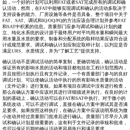
如，一个好的计划可以利用FAT或者SAT完成所有的调试和确
认活动，然而，在FAT中能够实现调试和确认的活动多取决于
支持设备的能力、厂房设施等条件是否具备。整个项目中关于
FAT、SAT、调试和IQ/OQ/PQ的方法应该合理计划并参考FAT
和SAT中积累的信息。质量部门应参与调试和确认计划的建
立、纯化水系统的设计源于最终用户对平均用水量和瞬间最大
用水量及水质的要求。制备和分配系统的取样结果应该符合设
计或规范要求。调试和确认计划应制定取样计划，以判定是否
满足URS、水质情况，并为“了解工艺”提供支持。
确认活动不是调试活动的简单复制，更确切地说，确认活动是
保证所有的影响水质的活动和项目都包括在工程计划范围内，
并且按照计划执行且有文件记录。一个有质量部门参与的良好
调试计划、可以使确认活动中执行的所有影响水质量的活动
（文件记录）进行复核。如果有项目在调试中没有进行检查，
那么在确认方案中应该对其进行详细描述并执行。在良好的计
划的基础上，确认活动可以在FAT和SAT中执行。对于微小的
系统改动，可以不进行调试，直接在确认方案中测试其是否满
足要求。如果按照这样执行，在确认方案中应该说明系统为微
小改动并经过质量部门批准后进行确认。质量部门尽早介入调
试和确认计划是很重要的，这有利于文件记录的审核和批准，
也可以保证后期的确认活动更容易执行和满足要求。