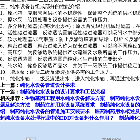
三、纯水设备各组成部分的性能介绍
1、原水箱：克服管网供水的不稳定性，保证整个系统的供水稳
2、原水泵：给预处理各设备提供必需的工作压力。
3、多介质过滤器(石英砂过滤器)：原水首先经过机械过滤器
4、活性碳过滤器：反渗透装置前活性碳过滤器可以吸附水中部分
5、软水处理器/加药装置：防止反渗透膜表面结垢，以延长反
6、精密过滤器：精密过滤又称为保安过滤器。可以将不同粒径
7、高压泵：为反渗透系统提供产水流量及水质所需的工作压力
8、反渗透装置：反渗透装置是纯化水生产线的主要部分。
9、纯水箱：储备反渗透产品水，并为下一级系统工作提供稳定
10、增压泵：给后二级反渗透提供必需的工作压力。
11、纯化水箱：二级反渗透出水，进入纯化水箱，再通过纯化
上一篇：
纯化水设备管道设计要求
下一篇：
制药纯化水设备的设计要求和工艺流程
相关推荐：
生物基因工程用水纯水设备解决方案
制药纯化水设
题及解决方法
制药注射用水设备系统要求
制药纯化水设备的
绍
制药纯化水设备的管道施工安装要求
医药制药用水概述及
超纯水设备水处理行业中的EDI对设备起什么作用？
制药纯化