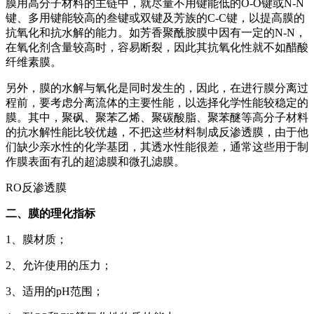
膜用高分子材料的主链中，就尽量不用键能低的O-O键或N-N
键、多用键能较高的叁键或双键及芳族的C-C键，以提高膜的
抗氧化和抗水解的能力。如芳香聚酰胺膜中因有一定的N-N，
在氧化剂含量较高时，容易断裂，因此其抗氧化性就不如醋酸
纤维素膜。
另外，膜的水解与氧化是同时发生的，因此，在进行膜分离过
程前，要考虑分离流体的主要性能，以选择化学性能较稳定的
膜。其中，聚砜、聚苯乙烯、聚碳酸脂、聚苯醚等高分子材料
的抗水解性能比较优越，不把这些材料制成反渗透膜，由于他
们缺少亲水性的化学基团，其透水性能很差，通常这些用于制
作膜表面有孔的超滤膜和微孔滤膜。
RO反渗透膜
二、膜的理化指标
1、膜材质；
2、允许使用的压力；
3、适用的pH范围；