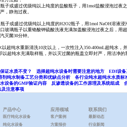
水瓶子或盛过优级纯以上纯度的盐酸瓶子，用1mol盐酸浸泡过夜之
严，静泡过夜。
瓶子或盛过优级纯以上纯度的H2O2瓶子，用1mol NaOH溶液浸
 mL的磨口玻璃瓶子以重铬酸钾硫酸洗液充满加盖酸浸泡过夜之后，
汽灭菌30分钟。
超纯水重新清洗10次以上，一次性注入350-400mL超纯水
立即以超纯水充满取样瓶，并以灭过菌的瓶盖立即封严，用洁净的
保证水质不变？
选择超纯水设备时需要注意的地方
EDI设
溶剂纯水制备工艺分类和优缺点分析
各行业纯水超纯水水质标
水设备的GMP验证内容
反渗透设备的工作原理及系统组成
法及注意事项
产品中心
应用领域
联系我们
医疗纯化水设备
客户案例
最新动态
纯化水设备
方案报价
行业新闻