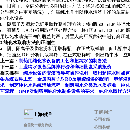
a、阳离子、全硅分析用取样瓶处理方法：将3瓶500 mL的纯净
分钟弃之再重复清洗），注满纯水并用以纯水清洗干净的瓶盖封
纯化水设备
b、阴离子及颗粒分析用取样瓶处理方法：将3瓶500 mL的纯净水
c、细菌及TOC分析用取样瓶处理方法：将3瓶50 mL-100
用以纯水清洗干净的瓶盖封严，后置入高压灭菌锅中进行高压蒸
3.纯化水取样方法的正确性
a、阴、阳离子及颗粒分析用取样瓶，在正式取样前，倾出瓶中水以
b、细菌及TOC分析用取样瓶，在正式取样时，倒出瓶中水，
上一篇：
制药用纯化水设备的工艺和超纯水的制备法
下一篇：
工业纯水设备品牌排行榜和详细批发采购报价
相关推荐：
纯水设备的安装指导与操作说明
取用超纯水时如何
备系统四种工艺
金属内离子对RO反渗透设备的影响
电解液
求
制药纯化水系统清洁流程
制药用水分类及水质标准
纯化
艺流程
GMP对制药用纯化水制备设备的要求
纯化水取样方
了解创洋
上海创洋
公司介绍
全国统一服务热线
公司荣誉