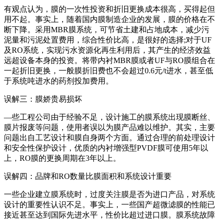
有观点认为，膜的一次性投资和折旧更换成本很高，买得起但
用不起。事实上，随着国内膜制造企业的发展，膜的价格在不
断下降。采用MBR膜系统，可节省土建和占地成本，减少污
泥量和污泥处置费用，综合性价比高，是很好的选择;对于UF
及RO系统，实现污水资源化再生利用后，其产生的经济效益
远超设备本身的投资。将带内衬MBR膜或者UF与RO膜组合在
一起折旧更换，一般膜折旧费也不会超过0.6元/t进水，甚至低
于系统吨进水的药剂投加费用。
误解三：膜娇贵易损坏
—些工程公司由于经验不足，设计施工的膜系统出现膜断丝、
膜片报废等问题，使用者误以为膜产品难以维护。其实，主要
问题出自工艺设计和膜自身两个方面。通过合理的前处理设计
和安全性保护设计，优质的内衬增强型PVDF膜可使用5年以
上，RO膜的更换周期在3年以上。
误解四：品牌和RO数量比膜面积和系统设计重要
一些企业建立膜系统时，过度关注膜是否为进口产品，对系统
设计的重要性认识不足。事实上，一些国产超微滤膜的性能已
接近甚至达到国际先进水平，性价比超过进口膜。膜系统故障