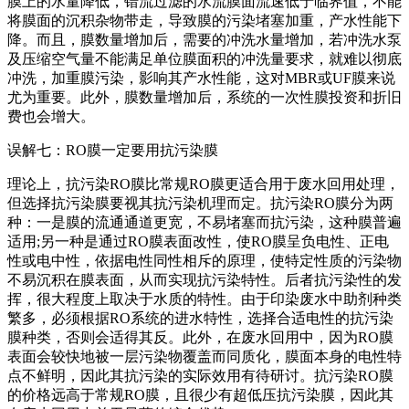
膜上的水量降低，错流过滤的水流膜面流速低于临界值，不能
将膜面的沉积杂物带走，导致膜的污染堵塞加重，产水性能下
降。而且，膜数量增加后，需要的冲洗水量增加，若冲洗水泵
及压缩空气量不能满足单位膜面积的冲洗量要求，就难以彻底
冲洗，加重膜污染，影响其产水性能，这对MBR或UF膜来说
尤为重要。此外，膜数量增加后，系统的一次性膜投资和折旧
费也会增大。
误解七：RO膜一定要用抗污染膜
理论上，抗污染RO膜比常规RO膜更适合用于废水回用处理，
但选择抗污染膜要视其抗污染机理而定。抗污染RO膜分为两
种：一是膜的流通通道更宽，不易堵塞而抗污染，这种膜普遍
适用;另一种是通过RO膜表面改性，使RO膜呈负电性、正电
性或电中性，依据电性同性相斥的原理，使特定性质的污染物
不易沉积在膜表面，从而实现抗污染特性。后者抗污染性的发
挥，很大程度上取决于水质的特性。由于印染废水中助剂种类
繁多，必须根据RO系统的进水特性，选择合适电性的抗污染
膜种类，否则会适得其反。此外，在废水回用中，因为RO膜
表面会较快地被一层污染物覆盖而同质化，膜面本身的电性特
点不鲜明，因此其抗污染的实际效用有待研讨。抗污染RO膜
的价格远高于常规RO膜，且很少有超低压抗污染膜，因此其