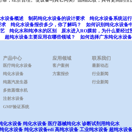
水设备概述
制药纯化水设备的设计要求
纯化水设备系统运行
要求
纯化水设备报价多少，你了解吗？
如何识别纯化水设备
艺
纯化水和纯净水的区别
原水进入RO膜前，为什么要经过
超纯水设备主要应用在哪些领域？
如何选择广东纯化水设备
产品中心
应用领域
联系我们
医疗纯化水设备
客户案例
最新动态
纯化水设备
方案报价
行业新闻
纯蒸汽发生器
行业新闻
多效蒸馏水机
注射水设备
GMP验证系统
纯化水设备
纯化水设备
医疗器械纯化水
诊断试剂用纯化水
纯化水设备
纯化水设备edi
高纯水设备
工业纯水设备
超纯水设
ights reserved.
沪ICP备14015689号-1