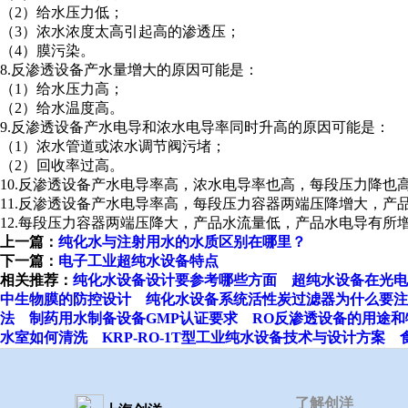
（2）给水压力低；
（3）浓水浓度太高引起高的渗透压；
（4）膜污染。
8.反渗透设备产水量增大的原因可能是：
（1）给水压力高；
（2）给水温度高。
9.反渗透设备产水电导和浓水电导率同时升高的原因可能是：
（1）浓水管道或浓水调节阀污堵；
（2）回收率过高。
10.反渗透设备产水电导率高，浓水电导率也高，每段压力降
11.反渗透设备产水电导率高，每段压力容器两端压降增大，产
12.每段压力容器两端压降大，产品水流量低，产品水电导有所
上一篇：
纯化水与注射用水的水质区别在哪里？
下一篇：
电子工业超纯水设备特点
相关推荐：
纯化水设备设计要参考哪些方面
超纯水设备在光电
中生物膜的防控设计
纯化水设备系统活性炭过滤器为什么要注
法
制药用水制备设备GMP认证要求
RO反渗透设备的用途和
水室如何清洗
KRP-RO-1T型工业纯水设备技术与设计方案
了解创洋