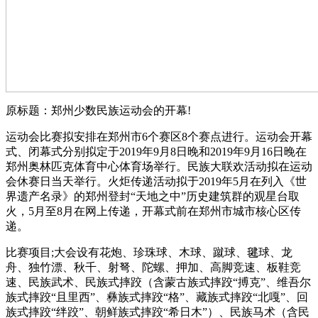
原标题：郑州少数民族运动会的开幕!
运动会比赛拟安排在郑州市6个赛区8个赛点进行。运动会开幕
式、闭幕式分别拟定于2019年9月8日晚和2019年9月16日晚在
郑州奥林匹克体育中心体育场举行。民族大联欢活动拟在运动
会休赛日当天举行。火炬传递活动拟于2019年5月在列入《世
界遗产名录》的郑州登封“天地之中”历史建筑群的观星台取
火，5月至8月在网上传递，开幕式前在郑州市城市核心区传
递。
比赛项目;大会设有花炮、珍珠球、木球、蹴球、毽球、龙
舟、独竹漂、秋千、射弩、陀螺、押加、高脚竞速、板鞋竞
速、民族武术、民族式摔跤（含蒙古族式摔跤“搏克”、维吾尔
族式摔跤“且里西”、彝族式摔跤“格”、藏族式摔跤“北嘎”、回
族式摔跤“绊跤”、朝鲜族式摔跤“希日木”）、民族马术（含民