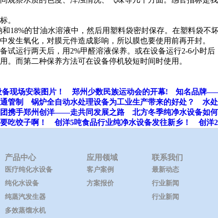
标。
钠和18%的甘油水溶液中，然后用塑料袋密封保存。在塑料袋不
气中发生氧化，对膜元件造成影响，所以膜也要使用前再开封。
试运行两天后，用2%甲醛溶液保养。或在设备运行2-6小时后
用。而第二种保养方法可在设备停机较短时间时使用。
吨设备现场安装图片！
郑州少数民族运动会的开幕!
知名品牌—
通管制
锅炉全自动水处理设备为工业生产带来的好处？
水处
集团携手郑州创洋——走共同发展之路
北方冬季纯净水设备如何
要吃饺子啊！
创洋5吨食品行业纯净水设备发往新乡！
创洋
产品中心
应用领域
联系我们
医疗纯化水设备
客户案例
最新动态
纯化水设备
方案报价
行业新闻
纯蒸汽发生器
行业新闻
多效蒸馏水机