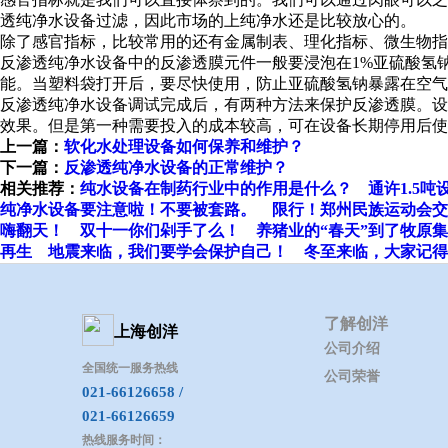
透纯净水设备过滤，因此市场的上纯净水还是比较放心的。
除了感官指标，比较常用的还有金属制表、理化指标、微生物指
反渗透纯净水设备中的反渗透膜元件一般要浸泡在1%亚硫酸氢
能。当塑料袋打开后，要尽快使用，防止亚硫酸氢钠暴露在空
反渗透纯净水设备调试完成后，有两种方法来保护反渗透膜。设备
效果。但是第一种需要投入的成本较高，可在设备长期停用后使
上一篇：
软化水处理设备如何保养和维护？
下一篇：
反渗透纯净水设备的正常维护？
相关推荐：
纯水设备在制药行业中的作用是什么？
通许1.5
纯净水设备要注意啦！不要被套路。
限行！郑州民族运动会交
嗨翻天！
双十一你们剁手了么！
养猪业的“春天”到了牧原
再生
地震来临，我们要学会保护自己！
冬至来临，大家记得
了解创洋
上海创洋
公司介绍
全国统一服务热线
公司荣誉
021-66126658 /
021-66126659
热线服务时间：