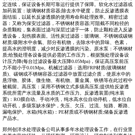
定连续，保证设备长期可靠运行提供了保障。软化水过滤器或
加药装置：玻璃钢材质容器;除去水中硬度，防止反渗透膜表
面结垢，以延长反渗透膜的使用寿命和处理效率。精密过滤
器：又称为保安过滤器，不锈钢材质容器;可阻截不同粒径的
杂质颗粒，集表面过滤与深层过滤于一体，防止颗粒进入反渗
透设备，划伤膜表面。活性炭过滤器：玻璃钢、不锈钢或碳钢
材质;吸附水中余氯、部分有机物，去除水中的异味、色素，
提高水的澄明度，减少对反渗透膜的污染。原水泵：不锈钢材
质;给预处理各设备提供必需的工作压力，根据预处理设备设
计压力降(每台过滤设备最大压降0.05Mpa)，保证高压泵前压
力不能小于0.01Mpa。机械过滤器：选用FRP材质(玻璃钢材
质)、碳钢或不锈钢容器;过滤器中放置过滤介质，使原水中的
悬浮物、胶体、微生物、有机物、重金属、铁锈等在此过程中
被截留。高压泵：采用不锈钢立式多级高压泵;提供给反渗透
系统所需产水流量及水质的工作压力。反渗透装置(纯水装
置)：RO膜自动、手动冲洗，纯水高水位自动停机，低水位自
动开机，多级泵缺水保护，失压、欠压、过流、短路、断路、
漏电保护。水箱(纯水箱)：PE材质或不锈钢材质;储备反渗透
产品水。
郑州创洋水处理设备公司从事多年水处理设备工作，在行业里