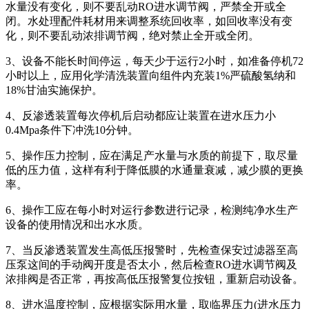
水量没有变化，则不要乱动RO进水调节阀，严禁全开或全
闭。水处理配件耗材用来调整系统回收率，如回收率没有变
化，则不要乱动浓排调节阀，绝对禁止全开或全闭。
3、设备不能长时间停运，每天少于运行2小时，如准备停机72
小时以上，应用化学清洗装置向组件内充装1%严硫酸氢纳和
18%甘油实施保护。
4、反渗透装置每次停机后启动都应让装置在进水压力小
0.4Mpa条件下冲洗10分钟。
5、操作压力控制，应在满足产水量与水质的前提下，取尽量
低的压力值，这样有利于降低膜的水通量衰减，减少膜的更换
率。
6、操作工应在每小时对运行参数进行记录，检测纯净水生产
设备的使用情况和出水水质。
7、当反渗透装置发生高低压报警时，先检查保安过滤器至高
压泵这间的手动阀开度是否太小，然后检查RO进水调节阀及
浓排阀是否正常，再按高低压报警复位按钮，重新启动设备。
8、进水温度控制，应根据实际用水量，取临界压力(进水压力