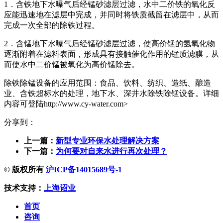
1．含铁地下水曝气后经锰砂滤层过滤，水中二价铁的氧化反
应能迅速地在滤层中完成，并同时将铁质截留在滤层中，从而
完成一次全部的除铁过程。
2．含锰地下水曝气后经锰砂滤层过滤，使高价锰的氢氧化物
逐渐附着在滤料表面，形成具有接触催化作用的锰质滤膜，从
而使水中二价锰被氧化为高价锰除去。
除铁除锰设备的应用范围：食品、饮料、纺织、造纸、酿造
业、含铁超标水的处理，地下水、深井水除铁除锰设备。详细
内容可登陆http://www.cy-water.com>
分享到：
上一篇：
新型专业环保水处理解决方案
下一篇：
为何要对自来水进行再次处理？
© 版权所有
沪ICP备14015689号-1
技术支持：
上海诏业
首页
咨询