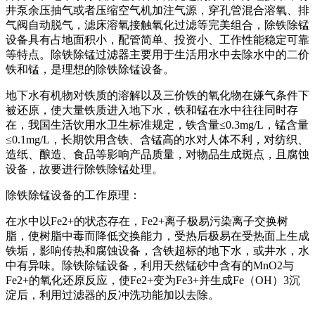
井泵余压抽气或者压缩空气机加注气源，穿孔管混合溶氧、排
气阀自动脱气，滤床溶氧接触氧化过滤等完美组合，除铁除锰
设备具有占地面积小，配管简单、投资小、工作性能稳定可靠
等特点。除铁除锰过滤器主要用于生活用水中去除水中的二价
铁和锰，是理想的除铁除锰设备。
地下水有机物对铁质的溶解以及三价铁的氧化物在嫌气条件下
被还原，使大量铁质进入地下水，铁和锰在水中往往同时存
在，我国生活饮用水卫生标准规定，铁含量≤0.3mg/L，锰含量
≤0.1mg/L，长期饮用含铁、含锰高的水对人体不利，对纺织、
造纸、酿造、食品等影响产品质量，对物品生成斑点，且腐蚀
设备，故要进行除铁除锰处理。
除铁除锰设备的工作原理：
在水中以Fe2+的状态存在，Fe2+离子极易污染离子交换树
脂，使树脂中毒而降低交换能力，受热后极易在受热面上生成
铁垢，影响传热和腐蚀设备，含铁超标的地下水，或井水，水
中有异味。除铁除锰设备，利用天然锰砂中含有的MnO2与
Fe2+的氧化还原反应，使Fe2+变为Fe3+并生成Fe（OH）3沉
淀后，利用过滤器的反冲洗功能加以去除。