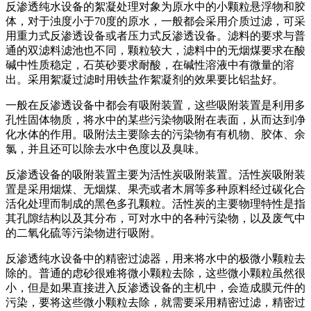
反渗透纯水设备的絮凝处理对象为原水中的小颗粒悬浮物和胶
体，对于浊度小于70度的原水，一般都会采用介质过滤，可采
用重力式反渗透设备或者压力式反渗透设备。滤料的要求与普
通的双滤料滤池也不同，颗粒较大，滤料中的无烟煤要求在酸
碱中性质稳定，石英砂要求耐酸，在碱性溶液中有微量的溶
出。采用絮凝过滤时用铁盐作絮凝剂的效果要比铝盐好。
一般在反渗透设备中都会有吸附装置，这些吸附装置是利用多
孔性固体物质，将水中的某些污染物吸附在表面，从而达到净
化水体的作用。吸附法主要除去的污染物有有机物、胶体、余
氯，并且还可以除去水中色度以及臭味。
反渗透设备的吸附装置主要为活性炭吸附装置。活性炭吸附装
置是采用烟煤、无烟煤、果壳或者木屑等多种原料经过碳化合
活化处理而制成的黑色多孔颗粒。活性炭的主要物理特性是指
其孔隙结构以及其分布，可对水中的各种污染物，以及废气中
的二氧化硫等污染物进行吸附。
反渗透纯水设备中的精密过滤器，用来将水中的极微小颗粒去
除的。普通的虑砂很难将微小颗粒去除，这些微小颗粒虽然很
小，但是如果直接进入反渗透设备的主机中，会造成膜元件的
污染，要将这些微小颗粒去除，就需要采用精密过滤，精密过