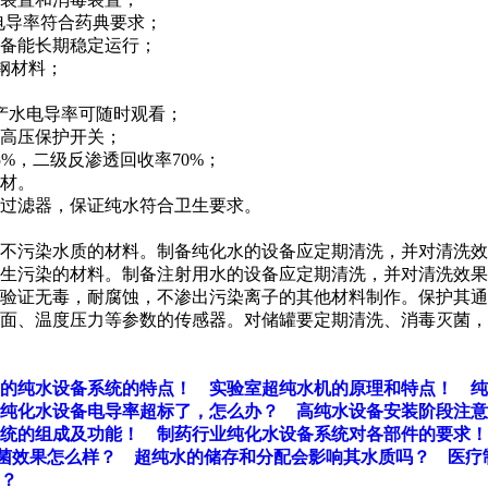
电导率符合药典要求；
备能长期稳定运行；
锈钢材料；
产水电导率可随时观看；
高压保护开关；
5%，二级反渗透回收率70%；
管材。
过滤器，保证纯水符合卫生要求。
不污染水质的材料。制备纯化水的设备应定期清洗，并对清洗效
生污染的材料。制备注射用水的设备应定期清洗，并对清洗效果
经验证无毒，耐腐蚀，不渗出污染离子的其他材料制作。保护其
面、温度压力等参数的传感器。对储罐要定期清洗、消毒灭菌，
的纯水设备系统的特点！
实验室超纯水机的原理和特点！
纯
纯化水设备电导率超标了，怎么办？
高纯水设备安装阶段注意
统的组成及功能！
制药行业纯化水设备系统对各部件的要求！
菌效果怎么样？
超纯水的储存和分配会影响其水质吗？
医疗
？