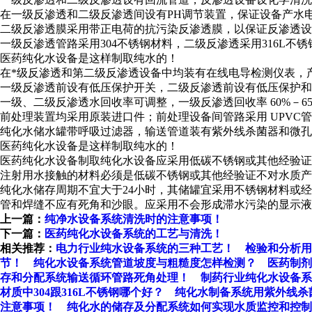
在一级反渗透和二级反渗透间设有PH调节装置，保证设备产水
二级反渗透膜采用带正电荷的抗污染反渗透膜，以保证反渗透设
一级反渗透管路采用304不锈钢材料，二级反渗透采用316L不
医药纯化水设备是这样制取纯水的！
在*级反渗透和第二级反渗透设备中均装有在线电导检测仪表，
一级反渗透前设有低压保护开关，二级反渗透前设有低压保护和
一级、二级反渗透水回收率可调整，一级反渗透回收率 60%－6
前处理装置均采用原装进口件；前处理设备间管路采用 UPVC
纯化水储水罐带呼吸过滤器，输送管道装有紫外线杀菌器和微孔
医药纯化水设备是这样制取纯水的！
医药纯化水设备制取纯化水设备应采用低碳不锈钢或其他经验证
注射用水接触的材料必须是低碳不锈钢或其他经验证不对水质产
纯化水储存周期不宜大于24小时，其储罐宜采用不锈钢材料或
管和焊缝不应有死角和沙眼。应采用不会形成滞水污染的显示液
上一篇：
纯净水设备系统清洗时的注意事项！
下一篇：
医药纯化水设备系统的工艺与清洗！
相关推荐：
电力行业纯水设备系统的三种工艺！
检验和分析用
节！
纯化水设备系统管道坡度与粗糙度怎样检测？
医药制剂
存和分配系统输送循环管路死角处理！
制药行业纯化水设备系
材质中304跟316L不锈钢哪个好？
纯化水制备系统用紫外线杀
注意事项！
纯化水的储存及分配系统如何实现水质监控和控制