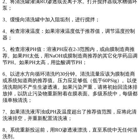
2、将清洗罐灌满RO渗透或去离子水。打开搅拌器或水糟循环
泵；
3、缓慢向清洗罐中加入阻垢剂，进行搅拌；
4、检查溶液温度：如果溶液温度低于推荐值，调节温度控制
器；
5、检查溶液PH值：溶液PH应在2-3范围内，或由膜制造商推
荐。如果PH太低，用NaOH或膜制造商推荐的其它化学药品调
节PH。如果PH太高，用盐酸调节PH；
6、以进水方向循环清洗约30分钟。清洗流量应该为膜制造商
或系统知道商的推荐值。压力应足够低（低于60PSig）。以使
清洗期间不产生生渗透液。如果污染严重，请将初始回流体排
放掉，以防止污染物重新附着在膜表面。多级系统中，每级都
须单独清洗；
7、如果清洗液浑浊或PH及温度超出了推荐值范围，应将此清
洗液排空，并重新配置清洗液；
8、系统重新投运前，用RO渗透液漂洗，直至系统中无任何清
洗剂。