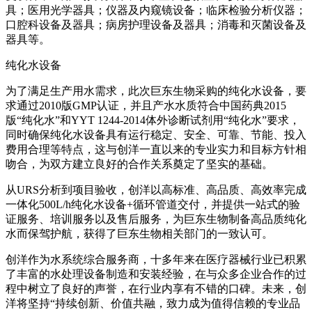
具；医用光学器具；仪器及内窥镜设备；临床检验分析仪器；
口腔科设备及器具；病房护理设备及器具；消毒和灭菌设备及
器具等。
纯化水设备
为了满足生产用水需求，此次巨东生物采购的纯化水设备，要
求通过2010版GMP认证，并且产水水质符合中国药典2015
版“纯化水”和YYT 1244-2014体外诊断试剂用“纯化水”要求，
同时确保纯化水设备具有运行稳定、安全、可靠、节能、投入
费用合理等特点，这与创洋一直以来的专业实力和目标方针相
吻合，为双方建立良好的合作关系奠定了坚实的基础。
从URS分析到项目验收，创洋以高标准、高品质、高效率完成
一体化500L/h纯化水设备+循环管道交付，并提供一站式的验
证服务、培训服务以及售后服务，为巨东生物制备高品质纯化
水而保驾护航，获得了巨东生物相关部门的一致认可。
创洋作为水系统综合服务商，十多年来在医疗器械行业已积累
了丰富的水处理设备制造和安装经验，在与众多企业合作的过
程中树立了良好的声誉，在行业内享有不错的口碑。未来，创
洋将坚持“持续创新、价值共融，致力成为值得信赖的专业品