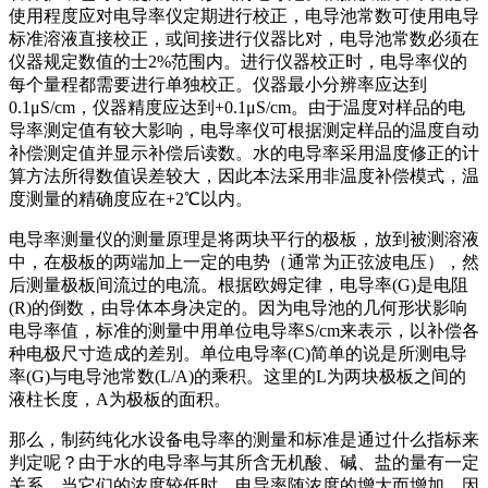
使用程度应对电导率仪定期进行校正，电导池常数可使用电导
标准溶液直接校正，或间接进行仪器比对，电导池常数必须在
仪器规定数值的士2%范围内。进行仪器校正时，电导率仪的
每个量程都需要进行单独校正。仪器最小分辨率应达到
0.1μS/cm，仪器精度应达到+0.1μS/cm。由于温度对样品的电
导率测定值有较大影响，电导率仪可根据测定样品的温度自动
补偿测定值并显示补偿后读数。水的电导率采用温度修正的计
算方法所得数值误差较大，因此本法采用非温度补偿模式，温
度测量的精确度应在+2℃以内。
电导率测量仪的测量原理是将两块平行的极板，放到被测溶液
中，在极板的两端加上一定的电势（通常为正弦波电压），然
后测量极板间流过的电流。根据欧姆定律，电导率(G)是电阻
(R)的倒数，由导体本身决定的。因为电导池的几何形状影响
电导率值，标准的测量中用单位电导率S/cm来表示，以补偿各
种电极尺寸造成的差别。单位电导率(C)简单的说是所测电导
率(G)与电导池常数(L/A)的乘积。这里的L为两块极板之间的
液柱长度，A为极板的面积。
那么，制药纯化水设备电导率的测量和标准是通过什么指标来
判定呢？由于水的电导率与其所含无机酸、碱、盐的量有一定
关系，当它们的浓度较低时，电导率随浓度的增大而增加，因