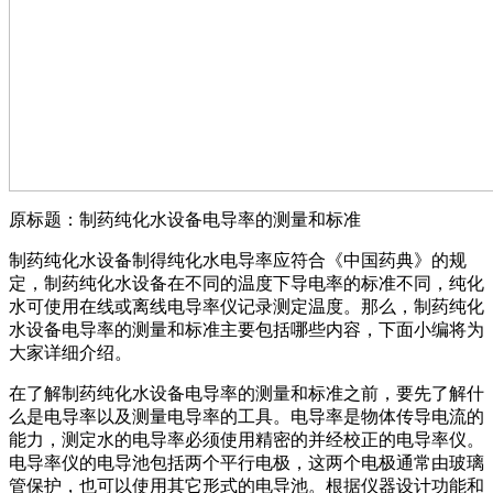
原标题：制药纯化水设备电导率的测量和标准
制药纯化水设备制得纯化水电导率应符合《中国药典》的规
定，制药纯化水设备在不同的温度下导电率的标准不同，纯化
水可使用在线或离线电导率仪记录测定温度。那么，制药纯化
水设备电导率的测量和标准主要包括哪些内容，下面小编将为
大家详细介绍。
在了解制药纯化水设备电导率的测量和标准之前，要先了解什
么是电导率以及测量电导率的工具。电导率是物体传导电流的
能力，测定水的电导率必须使用精密的并经校正的电导率仪。
电导率仪的电导池包括两个平行电极，这两个电极通常由玻璃
管保护，也可以使用其它形式的电导池。根据仪器设计功能和