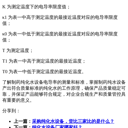
Κ 为测定温度下的电导率限度值；
κ1 为表一中高于测定温度的最接近温度对应的电导率限度
值；
κ0 为表一中低于测定温度的最接近温度对应的电导率限度
值；
T 为测定温度；
T1 为表一中高于测定温度的最接近温度；
T0 为表一中低于测定温度的最接近温度。
了解制药纯化水设备电导率的测量和标准，掌握制药纯水设备
产出符合质量标准的纯化水的工作原理，确保产品质量稳定可
靠，并保证产品能够符合规定，对企业合规生产和质量管控具
有重要的意义。
分享到：
上一篇：
采购纯化水设备，货比三家比的是什么？
下一篇：
纯化水设备厂家哪家好？