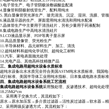
3.电子管生产、电子管阴极涂敷碳酸盐配液
4.显像管和阴极射线管生产、配料用纯水
5. 黑白显像管荧光屏生产、玻壳清洗、沉淀、湿润、洗膜、管
6.液晶显示器的生产、屏面需用纯水清洗和用纯水配液
7.晶体管生产中主要用于清洗硅片，另有少量用于药液配制
8.集成电路生产中高纯水清洗硅片
9.LCD液晶显示屏、PDP等离子显示屏
10.高品质显像管、荧光粉生产
11.半导体材料、晶元材料生产、加工、清洗
12.超纯材料和超纯化学试剂、超纯化工材料
13.汽车、家电表面抛光处理
14.光电产品、其他高科技精微产品
三、集成电路用超纯水设备水质标准
超纯水设备出水水质完全符合美国ASTM纯水水质标准、我国电子工业部
试行标准、美国半导体工业用纯水指标、日本集成电路水质标准
四、集成电路超纯水设备系统工艺流程
集成电路超纯水设备系统
采用预处理、反渗透技术、超纯化处理
18.25MΩ*cm
1、采用离子交换方式，其流程如下：
原水→原水加压泵→多介质过滤器→活性炭过滤器→软水器→精
2、采用两级反渗透方式，其流程如下：