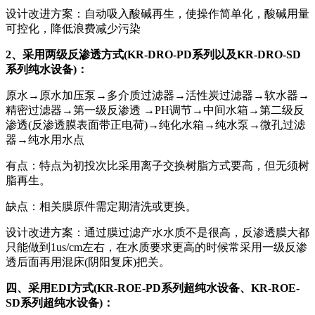
设计改进方案：自动吸入酸碱再生，使操作简单化，酸碱用量
可控化，降低浪费减少污染
2、采用两级反渗透方式(KR-DRO-PD系列以及KR-DRO-SD
系列纯水设备)：
原水→原水加压泵→多介质过滤器→活性炭过滤器→软水器→
精密过滤器→第一级反渗透 →PH调节→中间水箱→第二级反
渗透(反渗透膜表面带正电荷)→纯化水箱→纯水泵→微孔过滤
器→纯水用水点
有点：特点为初投次比采用离子交换树脂方式要高，但无须树
脂再生。
缺点：相关膜原件需定期清洗或更换。
设计改进方案：通过膜过滤产水水质不是很高，反渗透膜大都
只能做到1us/cm左右，在水质要求更高的时候常采用一级反渗
透后面再用混床(阴阳复床)把关。
四、采用EDI方式(KR-ROE-PD系列超纯水设备、KR-ROE-
SD系列超纯水设备)：