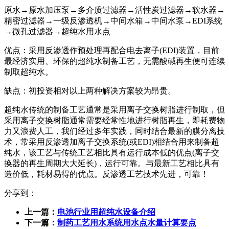
原水→原水加压泵→多介质过滤器→活性炭过滤器→软水器→
精密过滤器→一级反渗透机→中间水箱→中间水泵→EDI系统
→微孔过滤器→超纯水用水点
优点：采用反渗透作预处理再配合电去离子(EDI)装置，目前
最经济实用、环保的超纯水制备工艺，无需酸碱再生便可连续
制取超纯水。
缺点：初投资相对以上两种解决方案较为昂贵。
超纯水传统的制备工艺通常是采用离子交换树脂进行制取，但
采用离子交换树脂通常需要经常性地进行树脂再生，即耗费物
力又浪费人工，我们经过多年实践，同时结合最新的膜分离技
术，常采用反渗透加离子交换系统(或EDI)相结合用来制备超
纯水，该工艺与传统工艺相比具有运行成本低的优点(离子交
换器的再生周期大大延长)，运行可靠。与最新工艺相比具有
造价低，耗材易得的优点。反渗透工艺技术先进，可靠！
分享到：
上一篇：
电池行业用超纯水设备介绍
下一篇：
制药工艺用水系统用水点水量计算要点