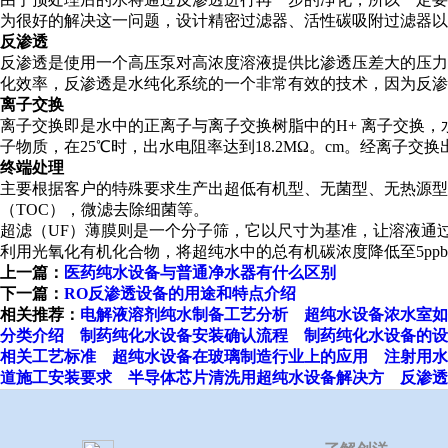
为很好的解决这一问题，设计精密过滤器、活性碳吸附过滤器以
反渗透
反渗透是使用一个高压泵对高浓度溶液提供比渗透压差大的压力，
化效率，反渗透是水纯化系统的一个非常有效的技术，因为反渗
离子交换
离子交换即是水中的正离子与离子交换树脂中的H+ 离子交换
子物质，在25℃时，出水电阻率达到18.2MΩ。cm。经离
终端处理
主要根据客户的特殊要求生产出超低有机型、无菌型、无热源型
（TOC），微滤去除细菌等。
超滤（UF）薄膜则是一个分子筛，它以尺寸为基准，让溶液通过
利用光氧化有机化合物，将超纯水中的总有机碳浓度降低至5pp
上一篇：
医药纯水设备与普通净水器有什么区别
下一篇：
RO反渗透设备的用途和特点介绍
相关推荐：
电解液溶剂纯水制备工艺分析
超纯水设备浓水室如
分类介绍
制药纯化水设备安装确认流程
制药纯化水设备的设
相关工艺标准
超纯水设备在玻璃制造行业上的应用
注射用水
道施工安装要求
半导体芯片清洗用超纯水设备解决方
反渗透