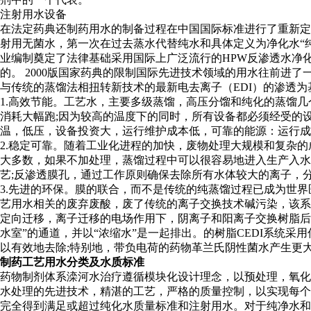
注射用水设备
在法定药典还制药用水的制备过程在中国国际标准进行了重新定义
射用无菌水，第一次在过去蒸水代替纯水和具体定义为净化水“
业编制奠定了法律基础采用国际上广泛流行的HPW反渗透水净化
的。 2000版国家药典的限制国际先进技术领域的用水往前进了
与传统的蒸馏法相扭转新技术的最新电去离子（EDI）的渗透
1.高效节能。工艺水，主要多级蒸馏，高压分馏和纯化的蒸馏
消耗大幅跑;因为较高的温度下的同时，所有设备都必须经受的
温，低压，设备投资大，运行维护成本低，可靠的能源：运行成本膜
2.稳定可靠。随着工业化进程的加快，废物处理大规模和复杂
大多数，如果不加处理，蒸馏过程中可以很容易地进入生产入
艺;反渗透膜孔，通过工作原则确保去除所有水体较大的离子，
3.先进的环保。膜的联合，而不是传统的纯蒸馏过程已成为世
艺用水相关的废弃废酸，废了传统的离子交换技术碱污染，该系
定向迁移，离子迁移的电场作用下，阴离子和阳离子交换树脂后
水室”的通道，并以“浓缩水”是一起排出。的树脂CEDI系统
以有效地去除;特别地，带负电荷的药物革兰氏阴性菌水产生更
制药工艺用水分类及水质标准
药物制剂体系滦河水治疗遵循模块化设计理念，以预处理，氧化
水处理的先进技术，精湛的工艺，严格的质量控制，以实现每个
完全得到满足或超过纯化水质量标准和注射用水。对于纯净水和