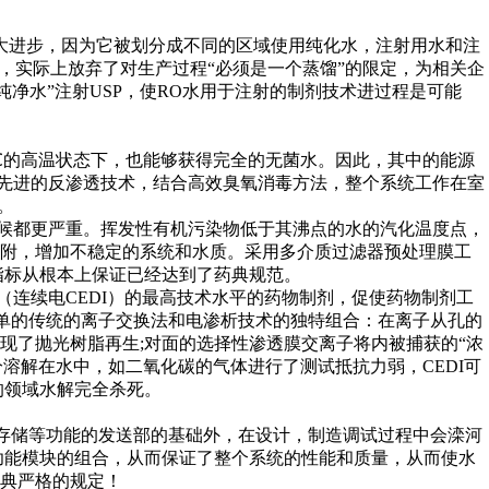
很大进步，因为它被划分成不同的区域使用纯化水，注射用水和注
，实际上放弃了对生产过程“必须是一个蒸馏”的限定，为相关企
净水”注射USP，使RO水用于注射的制剂技术进过程是可能
0℃的高温状态下，也能够获得完全的无菌水。因此，其中的能源
常先进的反渗透技术，结合高效臭氧消毒方法，整个系统工作在室
。
时候都更严重。挥发性有机污染物低于其沸点的水的汽化温度点，
吸附，增加不稳定的系统和水质。采用多介质过滤器预处理膜工
指标从根本上保证已经达到了药典规范。
（连续电CEDI）的最高技术水平的药物制剂，促使药物制剂工
简单的传统的离子交换法和电渗析技术的独特组合：在离子从孔的
现了抛光树脂再生;对面的选择性渗透膜交离子将内被捕获的“浓
分溶解在水中，如二氧化碳的气体进行了测试抵抗力弱，CEDI可
的领域水解完全杀死。
和存储等功能的发送部的基础外，在设计，制造调试过程中会滦河
功能模块的组合，从而保证了整个系统的性能和质量，从而使水
典严格的规定！