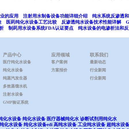
业的应用
注射用水制备设备功能详细介绍
纯水系统反渗透和
途
医药纯化水设备工艺比较
反渗透纯水设备技术性能详解
析
制药用水设备系统FDA认证要点
纯水设备的电渗析法和反
产品中心
应用领域
联系我们
医疗纯化水设备
客户案例
最新动态
纯化水设备
方案报价
行业新闻
纯蒸汽发生器
行业新闻
多效蒸馏水机
注射水设备
GMP验证系统
纯化水设备
纯化水设备
医疗器械纯化水
诊断试剂用纯化水
纯化水设备
纯化水设备edi
高纯水设备
工业纯水设备
超纯水设
ights reserved.
沪ICP备14015689号-1