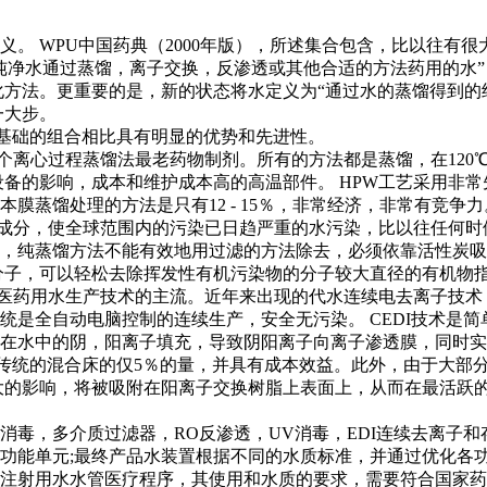
。 WPU中国药典（2000年版），所述集合包含，比以往有
纯净水通过蒸馏，离子交换，反渗透或其他合适的方法药用的水”
方法。更重要的是，新的状态将水定义为“通过水的蒸馏得到的纯
一大步。
为基础的组合相比具有明显的优势和先进性。
几个离心过程蒸馏法最老药物制剂。所有的方法都是蒸馏，在12
设备的影响，成本和维护成本高的高温部件。 HPW工艺采用非
蒸馏处理的方法是只有12 - 15％，非常经济，非常有竞争力
的成分，使全球范围内的污染已日趋严重的水污染，比以往任何
水，纯蒸馏方法不能有效地用过滤的方法除去，必须依靠活性炭
分子，可以轻松去除挥发性有机污染物的分子较大直径的有机物
界医药用水生产技术的主流。近年来出现的代水连续电去离子技术
统是全自动电脑控制的连续生产，安全无污染。 CEDI技术是
在水中的阴，阳离子填充，导致阴阳离子向离子渗透膜，同时实
采用传统的混合床的仅5％的量，并具有成本效益。此外，由于大部
大的影响，将被吸附在阳离子交换树脂上表面上，从而在最活跃
消毒，多介质过滤器，RO反渗透，UV消毒，EDI连续去离子
功能单元;最终产品水装置根据不同的水质标准，并通过优化各
注射用水水管医疗程序，其使用和水质的要求，需要符合国家药