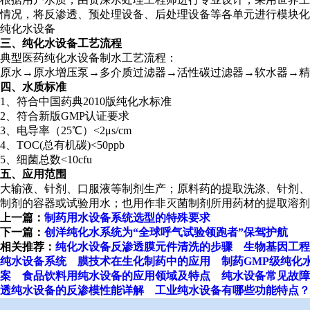
情况，将反渗透、预处理设备、后处理设备等各单元进行模块化
纯化水设备
三、纯化水设备工艺流程
典型医药纯化水设备制水工艺流程：
原水→原水增压泵→多介质过滤器→活性碳过滤器→软水器→精
四、水质标准
1、符合中国药典2010版纯化水标准
2、符合新版GMP认证要求
3、电导率（25℃）<2μs/cm
4、TOC(总有机碳)<50ppb
5、细菌总数<10cfu
五、应用范围
大输液、针剂、口服液等制剂生产；原料药的提取洗涤、针剂、
制剂的容器或试验用水；也用作非灭菌制剂所用药材的提取溶剂
上一篇：
制药用水设备系统选型的特殊要求
下一篇：
创洋纯化水系统为“全球呼气试验领跑者”保驾护航
相关推荐：
纯化水设备反渗透膜元件清洗的步骤
生物基因工程
纯水设备系统
膜技术在生化制药中的应用
制药GMP级纯化
案
食品饮料用纯水设备的应用领域及特点
纯水设备常见故障
透纯水设备的反渗模性能详解
工业纯水设备有哪些功能特点？