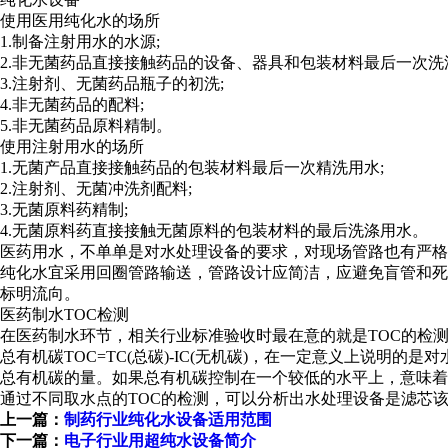
使用医用纯化水的场所
1.制备注射用水的水源;
2.非无菌药品直接接触药品的设备、器具和包装材料最后一次洗
3.注射剂、无菌药品瓶子的初洗;
4.非无菌药品的配料;
5.非无菌药品原料精制。
使用注射用水的场所
1.无菌产品直接接触药品的包装材料最后一次精洗用水;
2.注射剂、无菌冲洗剂配料;
3.无菌原料药精制;
4.无菌原料药直接接触无菌原料的包装材料的最后洗涤用水。
医药用水，不单单是对水处理设备的要求，对现场管路也有严格
纯化水宜采用回圈管路输送，管路设计应简洁，应避免盲管和死
标明流向。
医药制水TOC检测
在医药制水环节，相关行业标准验收时最在意的就是TOC的检
总有机碳TOC=TC(总碳)-IC(无机碳)，在一定意义上说
总有机碳的量。如果总有机碳控制在一个较低的水平上，意味着
通过不同取水点的TOC的检测，可以分析出水处理设备是滤芯
上一篇：
制药行业纯化水设备适用范围
下一篇：
电子行业用超纯水设备简介