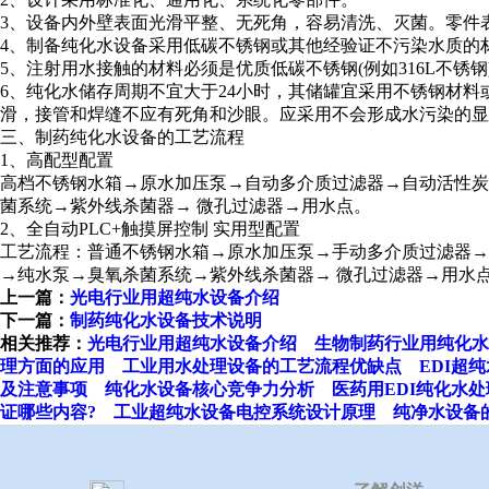
3、设备内外壁表面光滑平整、无死角，容易清洗、灭菌。零件
4、制备纯化水设备采用低碳不锈钢或其他经验证不污染水质的
5、注射用水接触的材料必须是优质低碳不锈钢(例如316L不
6、纯化水储存周期不宜大于24小时，其储罐宜采用不锈钢材
滑，接管和焊缝不应有死角和沙眼。应采用不会形成水污染的显
三、制药纯化水设备的工艺流程
1、高配型配置
高档不锈钢水箱→原水加压泵→自动多介质过滤器→自动活性炭
菌系统→紫外线杀菌器→ 微孔过滤器→用水点。
2、全自动PLC+触摸屏控制 实用型配置
工艺流程：普通不锈钢水箱→原水加压泵→手动多介质过滤器→
→纯水泵→臭氧杀菌系统→紫外线杀菌器→ 微孔过滤器→用水
上一篇：
光电行业用超纯水设备介绍
下一篇：
制药纯化水设备技术说明
相关推荐：
光电行业用超纯水设备介绍
生物制药行业用纯化水
理方面的应用
工业用水处理设备的工艺流程优缺点
EDI超
及注意事项
纯化水设备核心竞争力分析
医药用EDI纯化水
证哪些内容?
工业超纯水设备电控系统设计原理
纯净水设备